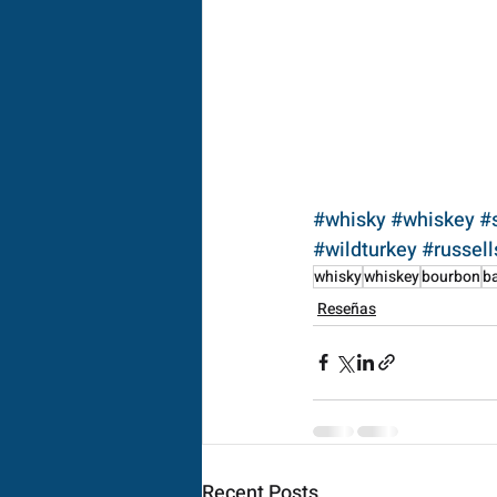
#whisky
#whiskey
#
#wildturkey
#russell
whisky
whiskey
bourbon
ba
Reseñas
Recent Posts