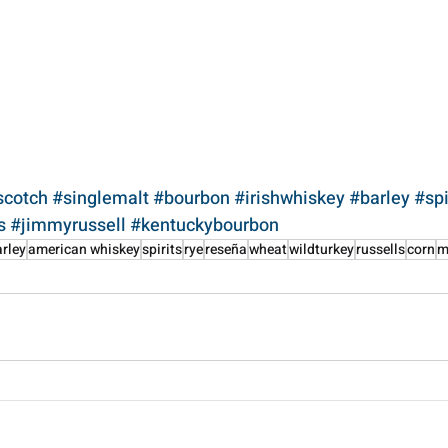
scotch
#singlemalt
#bourbon
#irishwhiskey
#barley
#spi
s
#jimmyrussell
#kentuckybourbon
rley
american whiskey
spirits
rye
reseña
wheat
wildturkey
russells
corn
m