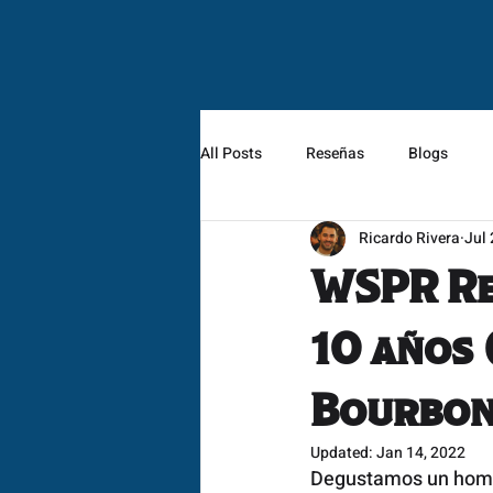
All Posts
Reseñas
Blogs
Ricardo Rivera
Jul 
WSPR Res
10 años 
Bourbon
Updated:
Jan 14, 2022
Degustamos un homen