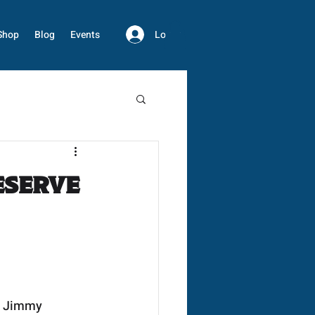
Log In
Shop
Blog
Events
eserve
, Jimmy 