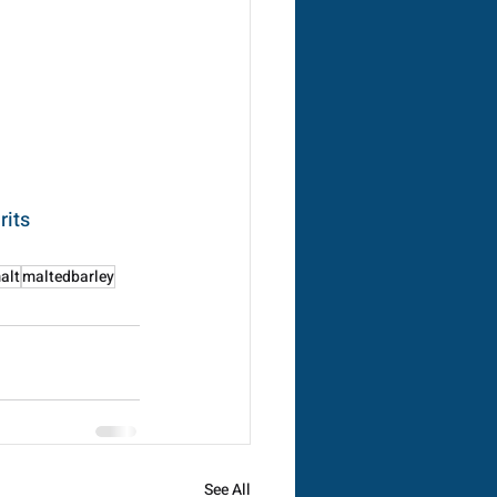
rits
alt
maltedbarley
See All