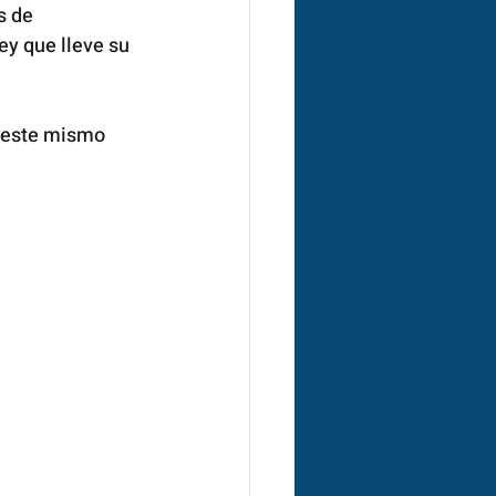
s de 
y que lleve su 
 este mismo 