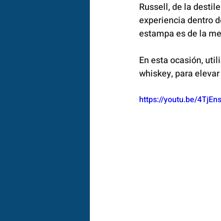
Russell, de la destil
experiencia dentro d
estampa es de la mej
En esta ocasión, uti
whiskey, para elevar 
https://youtu.be/4TjE