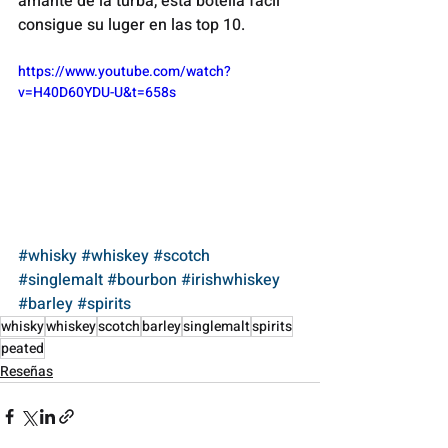
amante de la turba, esta botella fácil 
consigue su luger en las top 10.
https://www.youtube.com/watch?
v=H40D60YDU-U&t=658s
#whisky
#whiskey
#scotch
#singlemalt
#bourbon
#irishwhiskey
#barley
#spirits
whisky
whiskey
scotch
barley
singlemalt
spirits
peated
Reseñas