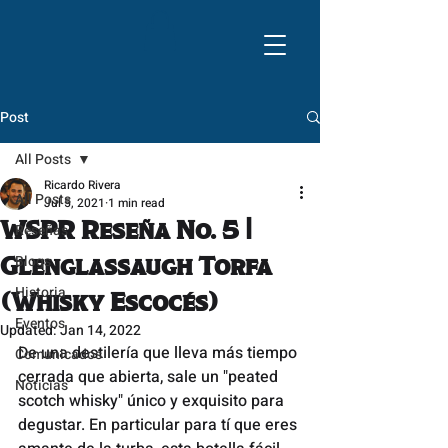
Post
All Posts
Ricardo Rivera
All Posts
Jul 5, 2021
1 min read
WSPR Reseña No. 5 |
Reseñas
Blogs
Glenglassaugh Torfa
Historia
(Whisky Escocés)
Eventos
Updated:
Jan 14, 2022
De una destilería que lleva más tiempo 
Comunicados
cerrada que abierta, sale un "peated 
Noticias
scotch whisky" único y exquisito para 
degustar. En particular para tí que eres 