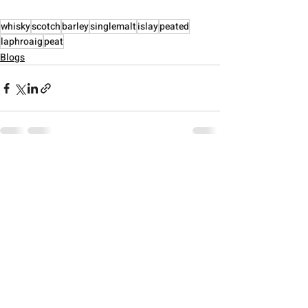
whisky
scotch
barley
singlemalt
islay
peated
laphroaig
peat
Blogs
Recent Posts
See All