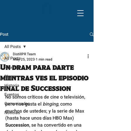
Post
All Posts
DistillPR Team
All Posts
May 25, 2023
1 min read
Un dram para darte
Reseñas
Blogs
mientras ves el episodio
Historia
final de Succession
Eventos
No somos críticos de cine o televisión, 
Comunicados
pero nos gusta el 
binging
, como 
muchos de ustedes; y la serie de Max 
Noticias
(hasta hace unos días HBO Max) 
Succession
, se ha convertido en una 