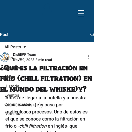
Post
All Posts
DistillPR Team
All Posts
Nov 30, 2023
2 min read
¿Qué es la filtración en
Reseñas
Blogs
frío (chill filtration) en
Historia
el mundo del whiske)y?
Eventos
Antes de llegar a la botella y a nuestra 
Comunicados
copa, el whisk(e)y pasa por 
meticulosos procesos. Uno de estos es 
Noticias
el que se conoce como la filtración en 
frío o -
chill filtration
 en inglés- que 