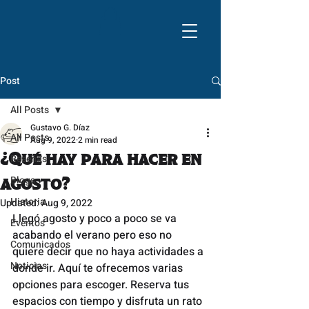
Post
All Posts
Gustavo G. Díaz
All Posts
Aug 9, 2022
2 min read
¿Qué hay para hacer en
Reseñas
Blogs
agosto?
Historia
Updated:
Aug 9, 2022
Llegó agosto y poco a poco se va 
Eventos
acabando el verano pero eso no 
Comunicados
quiere decir que no haya actividades a 
Noticias
donde ir. Aquí te ofrecemos varias 
opciones para escoger. Reserva tus 
espacios con tiempo y disfruta un rato 