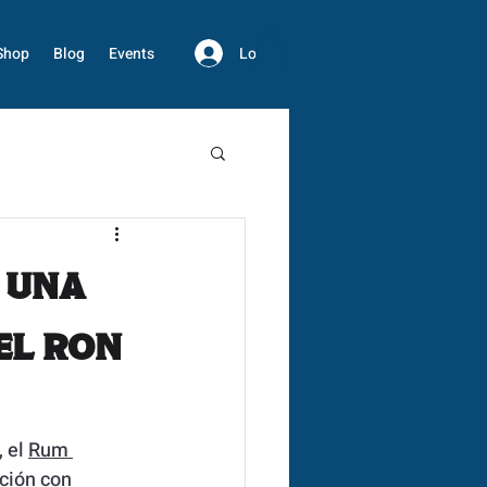
Log In
Shop
Blog
Events
 una
el ron
 el 
Rum 
ción con 