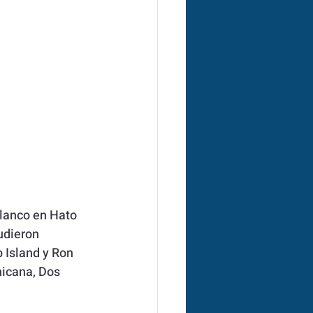
Blanco en Hato 
udieron 
 Island y Ron 
icana, Dos 