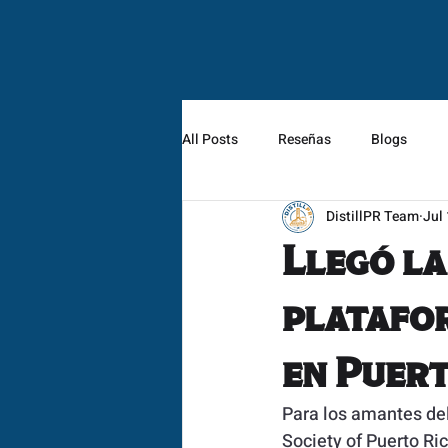
All Posts
Reseñas
Blogs
DistillPR Team
Jul
Llegó l
platafor
en Puert
Para los amantes del
Society of Puerto Ri