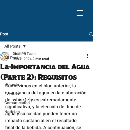
Post
All Posts
DistillPR Team
All Posts
Jan 2, 2024
2 min read
La Importancia del Agua
Reseñas
Blogs
(Parte 2): Requisitos
Historia
Como vimos en el blog anterior, la 
importancia del agua en la elaboración 
Eventos
del whisk(e)y es extremadamente 
Comunicados
significativa, y la elección del tipo de 
Noticias
agua y su calidad pueden tener un 
impacto sustancial en el resultado 
final de la bebida. A continuación, se 