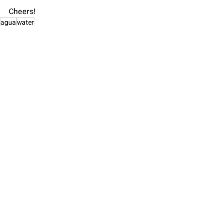
Cheers!
agua
water
Blogs
Recent Posts
See All