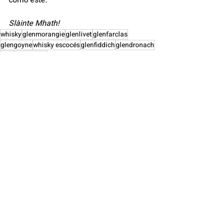
Slàinte Mhath!
whisky
glenmorangie
glenlivet
glenfarclas
glengoyne
whisky escocés
glenfiddich
glendronach
glen
glenrothes
Blogs
Recent Posts
See All