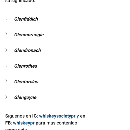
su significado:
Glenfiddich
Glenmorangie
Glendronach
Glenrothes
Glenfarclas
Glengoyne
Síguenos en 
IG
: 
whiskeysocietypr
 y en 
FB
: 
whiskeypr
 para más contenido 
como este. 