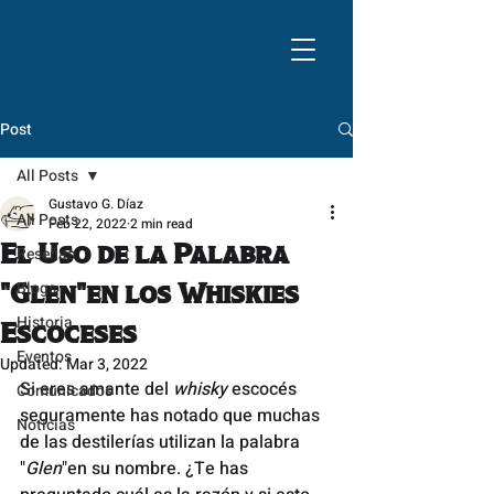
Post
All Posts
Gustavo G. Díaz
All Posts
Feb 22, 2022
2 min read
El Uso de la Palabra
Reseñas
Blogs
"Glen"en los Whiskies
Historia
Escoceses
Eventos
Updated:
Mar 3, 2022
Si eres amante del 
whisky
 escocés 
Comunicados
seguramente has notado que muchas 
Noticias
de las destilerías utilizan la palabra 
"
Glen
"en su nombre. ¿Te has 