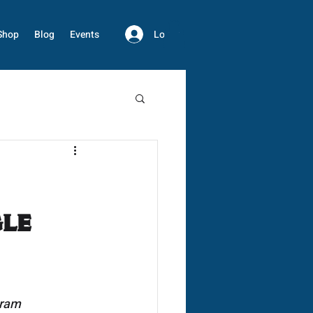
Log In
Shop
Blog
Events
gle
ram 