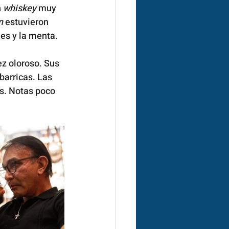
 
whiskey
 muy 
n
 estuvieron 
es y la menta. 
ez oloroso. Sus 
barricas. Las 
s. Notas poco 