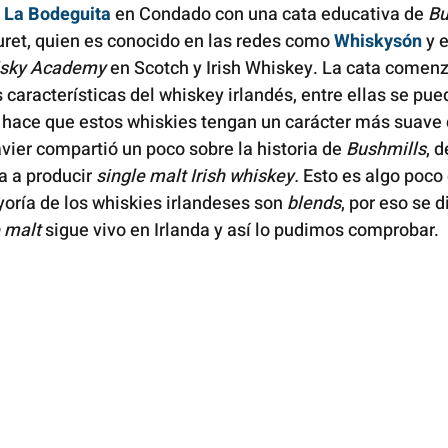
 
La Bodeguita
en Condado con una cata educativa de 
Bu
Curet, quien es conocido en las redes como 
Whiskysón
y 
isky Academy 
en Scotch y Irish Whiskey. La cata comenz
 características del whiskey irlandés, entre ellas se pue
e hace que estos whiskies tengan un carácter más suave 
ier compartió un poco sobre la historia de 
Bushmills
, d
 a producir 
single malt Irish whiskey. 
Esto es algo poco
yoría de los whiskies irlandeses son 
blends
, por eso se d
e malt
 sigue vivo en Irlanda y así lo pudimos comprobar.