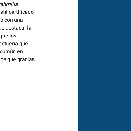
shmills 
está certificado 
ó con una 
de destacar la 
que los 
estilería que 
 común en 
ice que gracias 