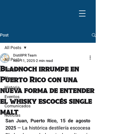
Post
All Posts
DistillPR Team
All Posts
Nov 11, 2025
2 min read
Bladnoch irrumpe en
Reseñas
Blogs
Puerto Rico con una
Historia
nueva forma de entender
Eventos
el whisky escocés single
Comunicados
malt
Noticias
San Juan, Puerto Rico, 15 de agosto 
2025
 — La histórica destilería escocesa 