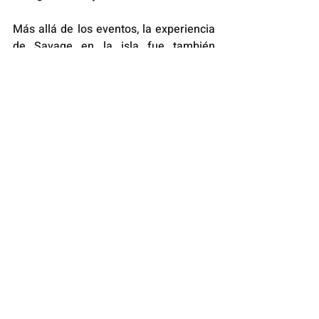
Más allá de los eventos, la experiencia 
de Savage en la isla fue también 
personal. Aficionado al ciclismo, trajo 
su bicicleta consigo y aprovechó para 
explorar el paisaje boricua sobre dos 
ruedas, recorriendo tramos desde la 
costa hasta las montañas.
Con una recepción entusiasta del 
público y de líderes de la industria, 
Bladnoch se posiciona como una 
nueva voz dentro del panorama de 
whisky en Puerto Rico — una que 
celebra la tradición, pero con una 
mirada fresca y sin complicaciones.
scotch
single malt
bladnoch
nick savage
Comunicados