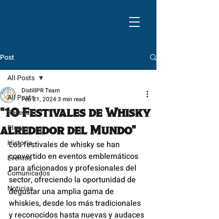
Post
All Posts
DistillPR Team
All Posts
Feb 21, 2024
3 min read
"10 Festivales de Whisky
Reseñas
Blogs
alrededor del Mundo"
Historia
Los festivales de whisky se han 
convertido en eventos emblemáticos 
Eventos
para aficionados y profesionales del 
Comunicados
sector, ofreciendo la oportunidad de 
Noticias
degustar una amplia gama de 
whiskies, desde los más tradicionales 
y reconocidos hasta nuevas y audaces 